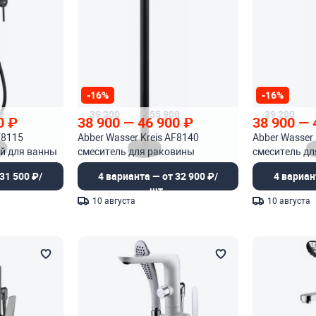
-16%
-16%
0
39 200
55 900
39 200
0
₽
38 900
—
46 900
₽
38 900
—
F8115
Abber Wasser Kreis AF8140
Abber Wasser 
й для ванны
смеситель для раковины
смеситель д
напольный
напольный
31 500 ₽/
4 варианта — от 32 900 ₽/
4 вариан
шт.
10 августа
10 августа