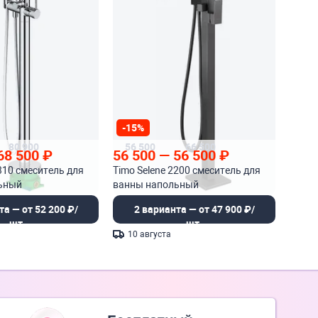
-15%
80 900
56 500
66 500
68 500
₽
56 500
—
56 500
₽
310 смеситель для
Timo Selene 2200 смеситель для
ьный
ванны напольный
та — от 52 200 ₽/
2 варианта — от 47 900 ₽/
шт.
шт.
10 августа