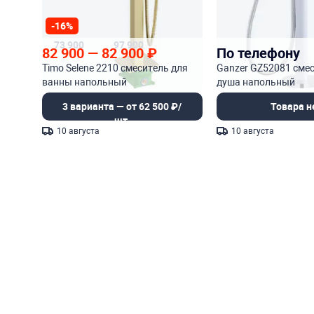
-16%
73 900
97 900
82 900
—
82 900
₽
По телефону
Timo Selene 2210 смеситель для
Ganzer GZ52081 смес
ванны напольный
душа напольный
3 варианта — от 62 500 ₽/
Товара н
шт.
10 августа
10 августа