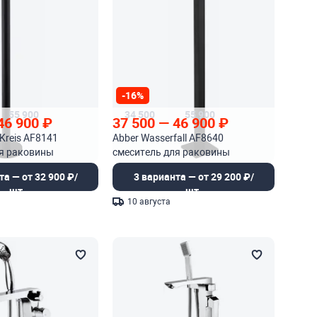
-16%
55 900
34 500
55 900
46 900
₽
37 500
—
46 900
₽
Kreis AF8141
Abber Wasserfall AF8640
ля раковины
смеситель для раковины
напольный
та — от 32 900 ₽/
3 варианта — от 29 200 ₽/
шт.
шт.
10 августа