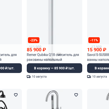
-23%
-11%
111 000
17 900
85 900
₽
15 900
₽
еситель для
Remer Qubika Q18 смеситель для
Savol S-SUS8
й
раковины напольный
ванны напол
900 ₽/шт.
В корзину — 85 900 ₽/шт.
В корзин
10 августа
10 августа