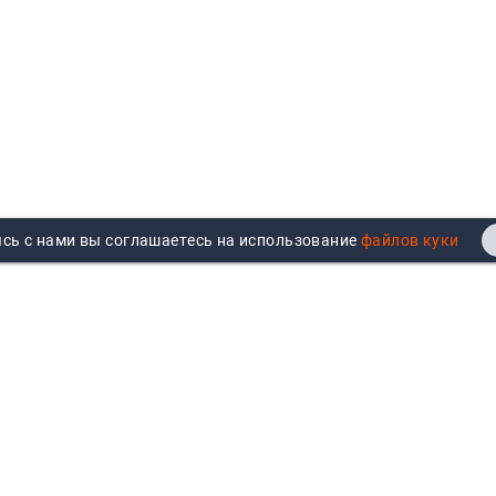
сь с нами вы соглашаетесь на использование
Реквизиты
Договор публичной оферты
Продажа юрлицам
Согласие на обработку
персональных данных
Возврат
Политика обработки
Вакансии
персональных данных