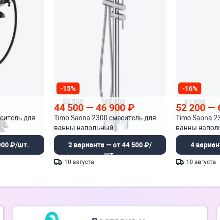
-15%
-16%
52 500
55 200
61 900
44 500
—
46 900
₽
52 200
—
еситель для
Timo Saona 2300 смеситель для
Timo Saona 2
ванны напольный
ванны напол
900 ₽/шт.
2 варианта — от 44 500 ₽/
4 вариан
шт.
10 августа
10 августа