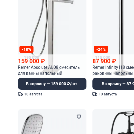
-18%
-24%
195 000
115 000
159 000
₽
87 900
₽
Remer Absolute AU08 смеситель
Remer Infinity I18 см
для ванны напольный
раковины напольны
В корзину — 159 000 ₽/шт.
В корзину — 87 
10 августа
10 августа