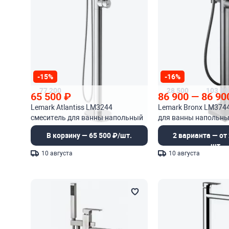
-15%
-16%
77 200
28 500
103 00
65 500
₽
86 900
—
86 90
Lemark Atlantiss LM3244
Lemark Bronx LM374
смеситель для ванны напольный
для ванны напольн
В корзину — 65 500 ₽/шт.
2 варианта — от 
шт.
10 августа
10 августа