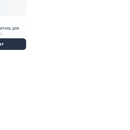
итель для
ет