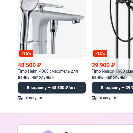
-16%
-12%
57 500
33 900
48 500
₽
29 900
₽
Timo Helmi 4000 смеситель для
Timo Nelson 1900 см
ванны напольный
ванны напольный
В корзину — 48 500 ₽/шт.
В корзину — 29 
10 августа
10 августа