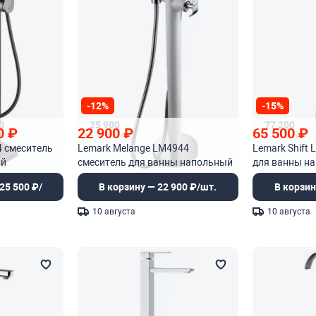
-12%
-15%
0
25 900
77 200
0
₽
22 900
₽
65 500
₽
4 смеситель
Lemark Melange LM4944
Lemark Shift
ый
смеситель для ванны напольный
для ванны н
25 500 ₽/
В корзину — 22 900 ₽/шт.
В корзин
10 августа
10 августа