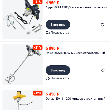
5 590
-11%
4 950
₽
Ayger ACM 1300/2 миксер электрический
В корзину
Послезавтра
Page 1 of 3
7 450
-21%
5 890
₽
Deko DKM1800W миксер строительный
В корзину
Послезавтра
Page 1 of 1
7 290
-12%
6 450
₽
Denzel EM-1-1200 миксер строительный