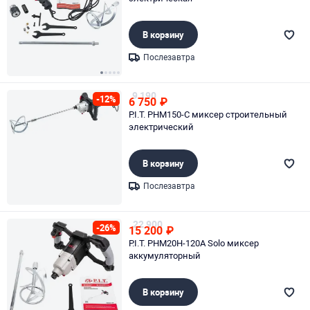
В корзину
Послезавтра
Page 1 of 5
9 190
-12%
6 750
₽
P.I.T. PHM150-С миксер строительный
электрический
В корзину
Послезавтра
Page 1 of 1
22 900
-26%
15 200
₽
P.I.T. PHM20H-120A Solo миксер
аккумуляторный
В корзину