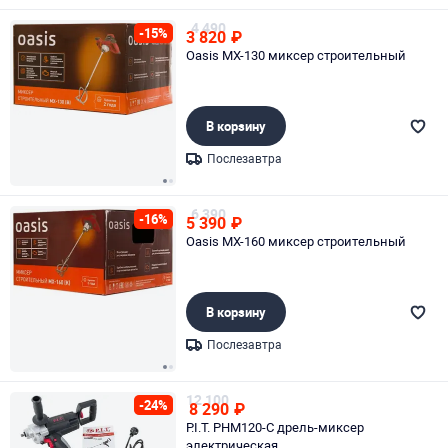
Page 1 of 2
4 490
-15%
3 820
₽
Oasis MX-130 миксер строительный
В корзину
Послезавтра
Page 1 of 2
6 390
-16%
5 390
₽
Oasis MX-160 миксер строительный
В корзину
Послезавтра
Page 1 of 2
12 100
-24%
8 290
₽
P.I.T. PHM120-C дрель-миксер
электрическая