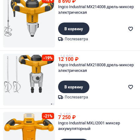
8 690
₽
Ingco Industrial MX214008 дрель-миксер
электрическая
В корзину
Послезавтра
Page 1 of 1
14 900
-19%
12 100
₽
Ingco Industrial MX218008 дрель-миксер
электрическая
В корзину
Послезавтра
Page 1 of 2
9 150
-21%
7 250
₽
Ingco Industrial MXLI2001 миксер
аккумуляторный