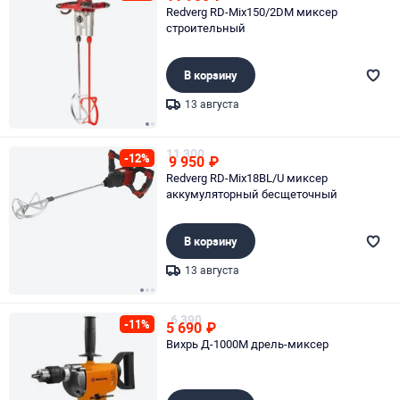
Redverg RD-Mix150/2DM миксер
строительный
В корзину
13 августа
Page 1 of 2
11 300
-12%
9 950
₽
Redverg RD-Mix18BL/U миксер
аккумуляторный бесщеточный
В корзину
13 августа
Page 1 of 3
6 390
-11%
5 690
₽
Вихрь Д-1000М дрель-миксер