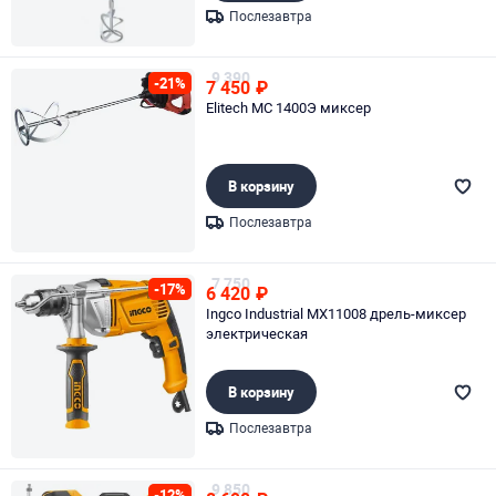
Послезавтра
Page 1 of 1
9 390
-21%
7 450
₽
Elitech МС 1400Э миксер
В корзину
Послезавтра
Page 1 of 1
7 750
-17%
6 420
₽
Ingco Industrial MX11008 дрель-миксер
электрическая
В корзину
Послезавтра
Page 1 of 1
9 850
-12%