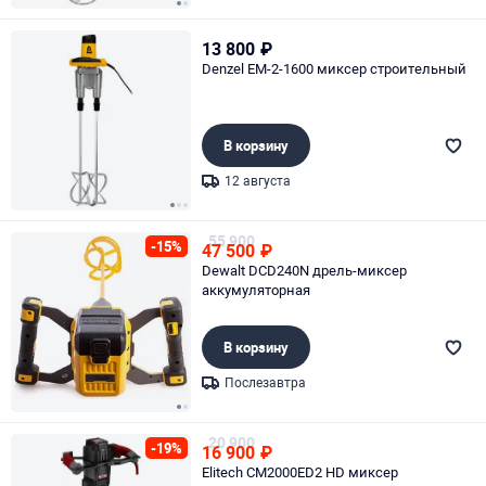
Page 1 of 2
13 800
₽
Denzel EM-2-1600 миксер строительный
В корзину
12 августа
Page 1 of 3
55 900
-15%
47 500
₽
Dewalt DCD240N дрель-миксер
аккумуляторная
В корзину
Послезавтра
Page 1 of 2
20 900
-19%
16 900
₽
Elitech CM2000ED2 HD миксер