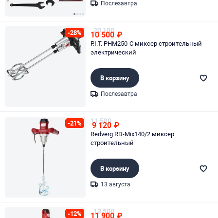
Послезавтра
Page 1 of 4
20 100
-28%
10 500
₽
P.I.T. PHM250-С миксер строительный
электрический
В корзину
Послезавтра
Page 1 of 1
11 500
-21%
9 120
₽
Redverg RD-Mix140/2 миксер
строительный
В корзину
13 августа
Page 1 of 1
13 500
-12%
11 900
₽