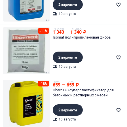
2 варианта
10 августа
Page 1 of 2
1 020
1 490
-11%
1 340
—
1 340
₽
Isomat полипропиленовая фибра
2 варианта
10 августа
Page 1 of 2
425
775
-18%
659
—
659
₽
Obern С-3 суперпластификатор для
бетонных и растворных смесей
2 варианта
10 августа