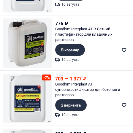
10 августа
Page 1 of 3
776
₽
Goodhim Interplast AT R Летний
пластификатор для кладочных
растворов
В корзину
10 августа
Page 1 of 1
752
-7%
703
—
1 377
₽
Goodhim Interplast AT
суперпластификатор для бетонов и
растворов
2 варианта
10 августа
Page 1 of 2