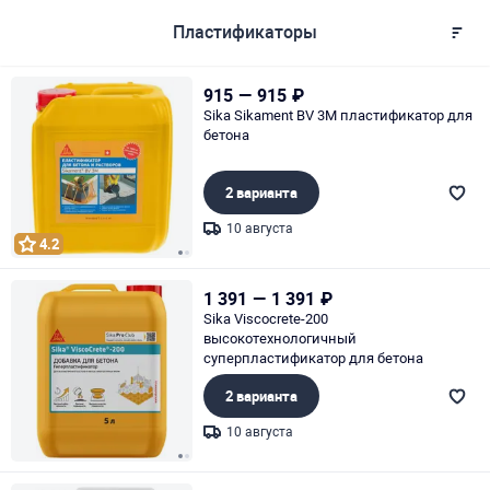
Пластификаторы
915
—
915
₽
Sika Sikament BV 3M пластификатор для
бетона
2 варианта
10 августа
4.2
Page 1 of 2
1 391
—
1 391
₽
Sika Viscocrete-200
высокотехнологичный
суперпластификатор для бетона
2 варианта
10 августа
Page 1 of 2