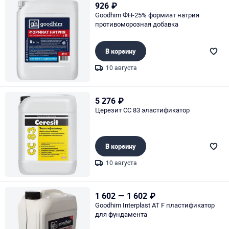
926
₽
Goodhim ФН-25% формиат натрия
противоморозная добавка
В корзину
10 августа
Page 1 of 1
5 276
₽
Церезит CC 83 эластификатор
В корзину
10 августа
Page 1 of 1
1 602
—
1 602
₽
Goodhim Interplast AT F пластификатор
для фундамента