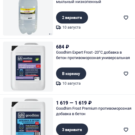
мыльный низкопенный
2 варианта
10 августа
Page 1 of 2
684
₽
Goodhim Expert Frost -20°C добавка в
бетон противоморозная универсальная
В корзину
10 августа
Page 1 of 1
1 619
—
1 619
₽
Goodhim Frost Premium противоморозная
добавка в бетон
3 варианта