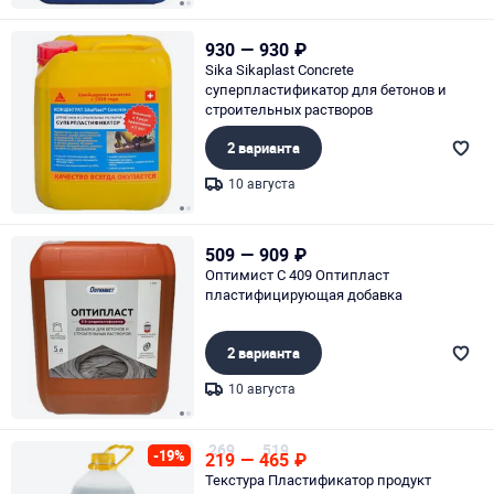
Page 1 of 2
930
—
930
₽
Sika Sikaplast Concrete
суперпластификатор для бетонов и
строительных растворов
2 варианта
10 августа
Page 1 of 2
509
—
909
₽
Оптимист C 409 Оптипласт
пластифицирующая добавка
2 варианта
10 августа
Page 1 of 2
269
519
-19%
219
—
465
₽
Текстура Пластификатор продукт