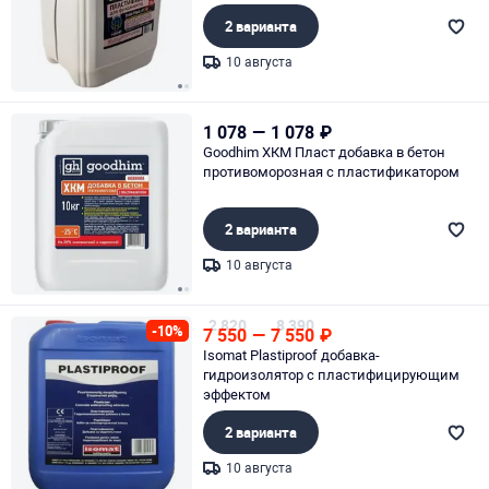
2 варианта
10 августа
Page 1 of 2
1 078
—
1 078
₽
Goodhim ХКМ Пласт добавка в бетон
противоморозная с пластификатором
2 варианта
10 августа
Page 1 of 2
2 820
8 390
-10%
7 550
—
7 550
₽
Isomat Plastiproof добавка-
гидроизолятор с пластифицирующим
эффектом
2 варианта
10 августа