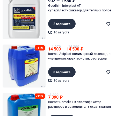
902
—
1 580
₽
Goodhim Interplast AT
суперпластификатор для теплых полов
2 варианта
10 августа
Page 1 of 2
1 070
16 300
-11%
14 500
—
14 500
₽
Isomat Adiplast полимерный латекс для
улучшения характеристик растворов
3 варианта
10 августа
Page 1 of 3
8 290
-11%
7 390
₽
Isomat Domolit-TR пластификатор
растворов и замедлитель схватывания