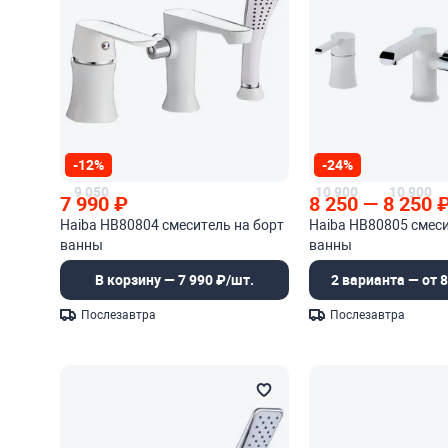
-12%
-24%
9 050
10 900
10 900
7 990
₽
8 250
—
8 250
Haiba HB80804 смеситель на борт
Haiba HB80805 смеси
ванны
ванны
В корзину — 7 990 ₽/шт.
2 варианта — от 8
Послезавтра
Послезавтра