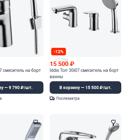
-12%
17 700
15 500
₽
i07 смеситель на борт
Iddis Torr 30i07 смеситель на борт
ванны
ну — 9 790 ₽/шт.
В корзину — 15 500 ₽/шт.
а
Послезавтра