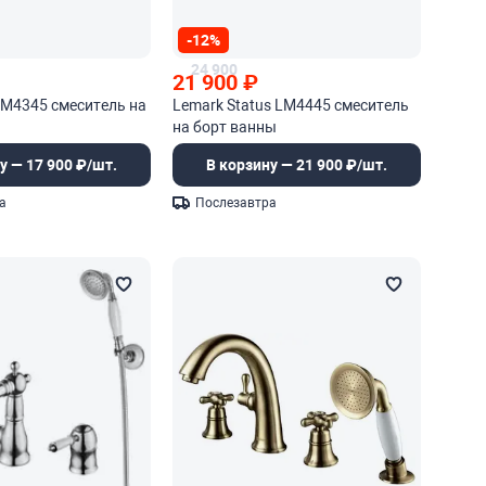
-12%
24 900
21 900
₽
 LM4345 смеситель на
Lemark Status LM4445 смеситель
на борт ванны
у — 17 900 ₽/шт.
В корзину — 21 900 ₽/шт.
а
Послезавтра