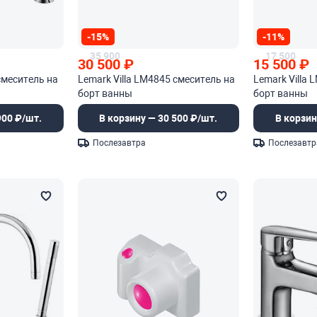
-15%
-11%
35 900
17 500
30 500
₽
15 500
₽
смеситель на
Lemark Villa LM4845 смеситель на
Lemark Villa
борт ванны
борт ванны
900 ₽/шт.
В корзину — 30 500 ₽/шт.
В корзин
Послезавтра
Послезавтр