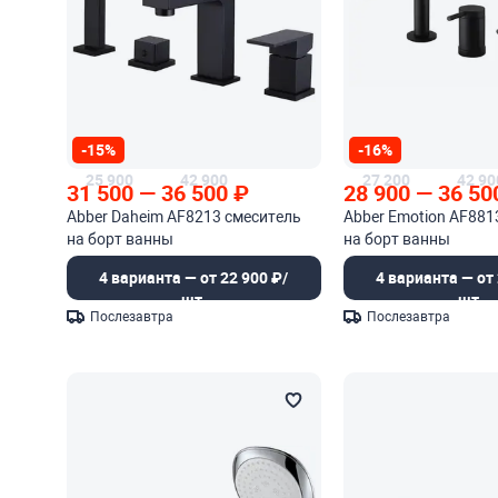
-15%
-16%
25 900
42 900
27 200
42 90
31 500
—
36 500
₽
28 900
—
36 50
Abber Daheim AF8213 смеситель
Abber Emotion AF881
на борт ванны
на борт ванны
4 варианта — от 22 900 ₽/
4 варианта — от 
шт.
шт.
Послезавтра
Послезавтра