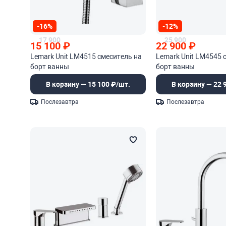
-16%
-12%
17 900
25 900
15 100
₽
22 900
₽
Lemark Unit LM4515 смеситель на
Lemark Unit LM4545 
борт ванны
борт ванны
В корзину — 15 100 ₽/шт.
В корзину — 22 
Послезавтра
Послезавтра