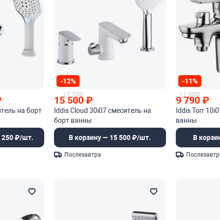
-12%
-11%
17 700
11 000
₽
15 500
₽
9 790
₽
тель на борт
Iddis Cloud 30i07 смеситель на
Iddis Torr 10
борт ванны
ванны
 250 ₽/шт.
В корзину — 15 500 ₽/шт.
В корзи
Послезавтра
Послезавтр