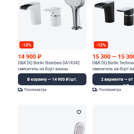
-12%
-12%
16 900
15 100
17 30
14 900
₽
15 300
—
15 30
D&K DQ Berlin Steinbeis DA14342
D&K DQ Berlin Technis
смеситель на борт ванны
смеситель на борт в
В корзину — 14 900 ₽/шт.
2 варианта — от 
шт.
Послезавтра
Послезавтра