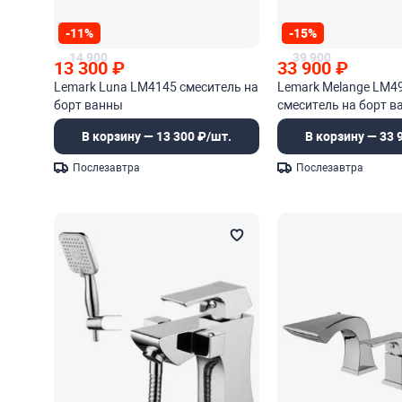
-11%
-15%
14 900
39 900
13 300
₽
33 900
₽
Lemark Luna LM4145 смеситель на
Lemark Melange LM4
борт ванны
смеситель на борт в
В корзину — 13 300 ₽/шт.
В корзину — 33 
Послезавтра
Послезавтра