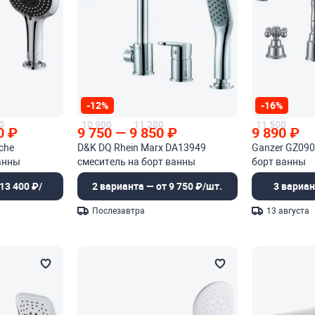
-12%
-16%
0
10 900
11 200
11 500
0
₽
9 750
—
9 850
₽
9 890
₽
che
D&K DQ Rhein Marx DA13949
Ganzer GZ090
анны
смеситель на борт ванны
борт ванны
13 400 ₽/
2 варианта — от 9 750 ₽/шт.
3 вариан
Послезавтра
13 августа