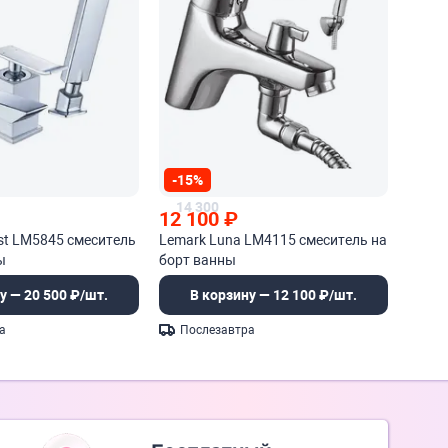
-15%
14 300
12 100
₽
st LM5845 смеситель
Lemark Luna LM4115 смеситель на
ы
борт ванны
у — 20 500 ₽/шт.
В корзину — 12 100 ₽/шт.
а
Послезавтра