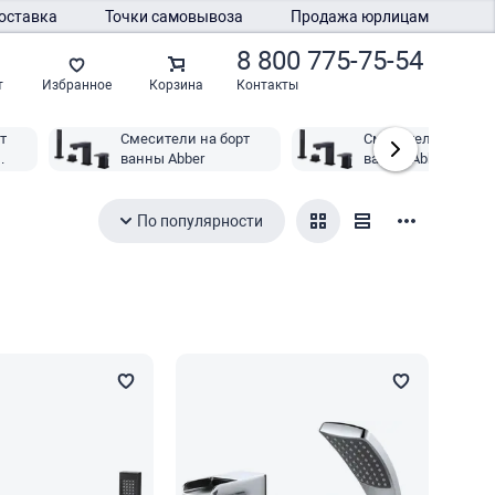
оставка
Точки самовывоза
Продажа юрлицам
8 800 775-75-54
Контакты
т
Избранное
Корзина
т
Смесители на борт
Смесители на борт
ванны Abber
ванны Abber Dahei
По популярности