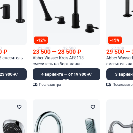
-12%
-15%
0
22 300
32 500
27 200
0
₽
23 500
—
28 500
₽
29 500
—
3 смеситель
Abber Wasser Kreis AF8113
Abber Wasserf
смеситель на борт ванны
смеситель на
23 900 ₽/
4 варианта — от 19 900 ₽/
3 вариан
шт.
Послезавтра
Послезавтр