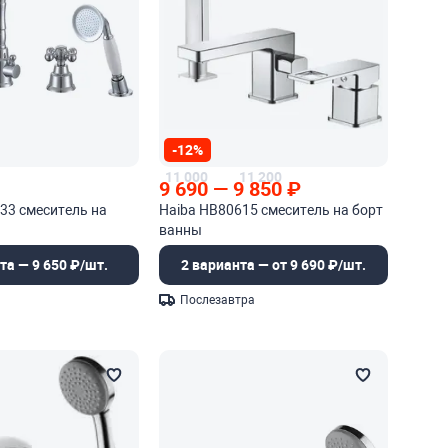
-12%
11 000
11 200
9 690
—
9 850
₽
33 смеситель на
Haiba HB80615 смеситель на борт
ванны
та — 9 650 ₽/шт.
2 варианта — от 9 690 ₽/шт.
Послезавтра