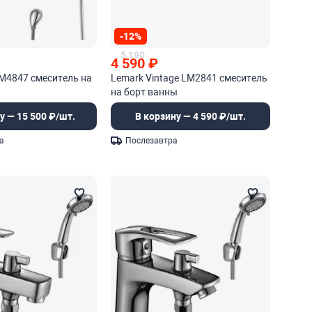
-12%
5 190
4 590
₽
 LM4847 смеситель на
Lemark Vintage LM2841 смеситель
на борт ванны
у — 15 500 ₽/шт.
В корзину — 4 590 ₽/шт.
а
Послезавтра