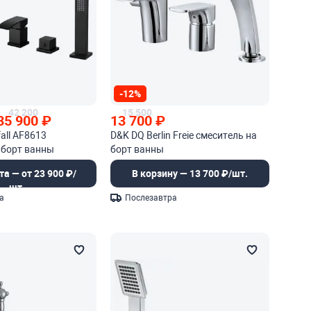
-12%
42 200
15 500
35 900
₽
13 700
₽
all AF8613
D&K DQ Berlin Freie смеситель на
 борт ванны
борт ванны
та — от 23 900 ₽/
В корзину — 13 700 ₽/шт.
шт.
а
Послезавтра