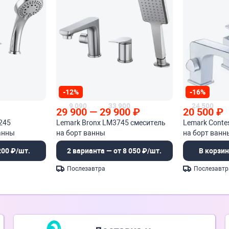
-12%
-16%
9 090
33 900
24 500
29 900
—
29 900
₽
20 500
₽
245
Lemark Bronx LM3745 смеситель
Lemark Conte
анны
на борт ванны
на борт ванн
200 ₽/шт.
2 варианта — от 8 050 ₽/шт.
В корзин
Послезавтра
Послезавтр