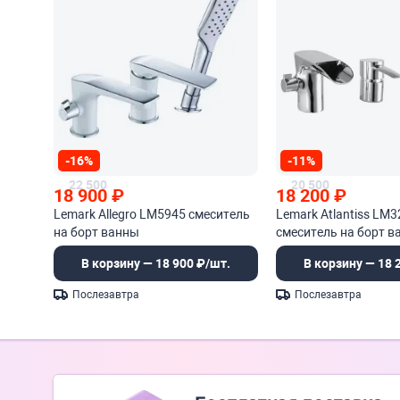
-16%
-11%
22 500
20 500
18 900
₽
18 200
₽
Lemark Allegro LM5945 смеситель
Lemark Atlantiss LM3
на борт ванны
смеситель на борт в
В корзину — 18 900 ₽/шт.
В корзину — 18 
Послезавтра
Послезавтра