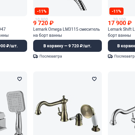
-11%
-11%
10 900
20 100
9 720
₽
17 900
₽
947
Lemark Omega LM3115 смеситель
Lemark Shift
анны
на борт ванны
борт ванны
900 ₽/шт.
В корзину — 9 720 ₽/шт.
В корзин
Послезавтра
Послезавтр