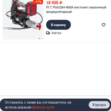
21 200
-11%
18 900
₽
P.I.T. PGG20H-400A пистолет смазочный
аккумуляторный
В корзину
Завтра
Page 1 of 3
Оставаясь с нами вы соглашаетесь на
Хорошо
Главная
Каталог
Кабинет
Корзина
Контакты
использование