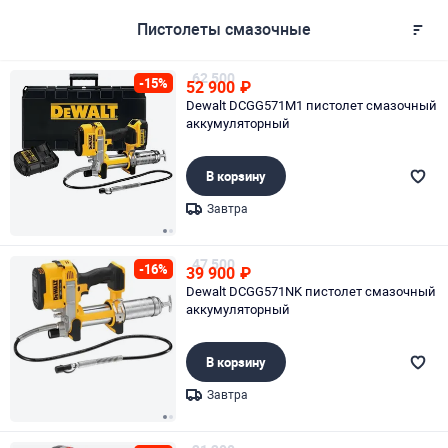
Пистолеты смазочные
62 500
-15%
52 900
₽
Dewalt DCGG571M1 пистолет смазочный
аккумуляторный
В корзину
Завтра
Page 1 of 2
47 500
-16%
39 900
₽
Dewalt DCGG571NK пистолет смазочный
аккумуляторный
В корзину
Завтра
Page 1 of 2