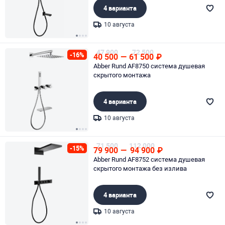
4 варианта
10 августа
Page 1 of 4
47 900
72 500
-16%
40 500
—
61 500
₽
Abber Rund AF8750 система душевая
скрытого монтажа
4 варианта
10 августа
Page 1 of 4
71 500
112 000
-15%
79 900
—
94 900
₽
Abber Rund AF8752 система душевая
скрытого монтажа без излива
4 варианта
10 августа