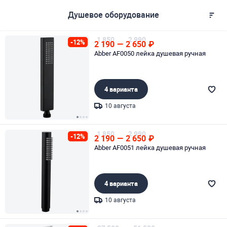
Душевое оборудование
1 850
2 990
-12%
2 190
—
2 650
₽
Abber AF0050 лейка душевая ручная
4 варианта
10 августа
Page 1 of 4
1 850
2 990
-12%
2 190
—
2 650
₽
Abber AF0051 лейка душевая ручная
4 варианта
10 августа
Page 1 of 4