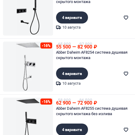
скрытого монтажа
4 варианта
10 августа
Page 1 of 1
65 900
97 900
-16%
55 500
—
82 900
₽
Abber Daheim AF8254 система душевая
скрытого монтажа
4 варианта
10 августа
Page 1 of 1
58 900
86 500
-16%
62 900
—
72 900
₽
Abber Daheim AF8255 система душевая
скрытого монтажа без излива
4 варианта