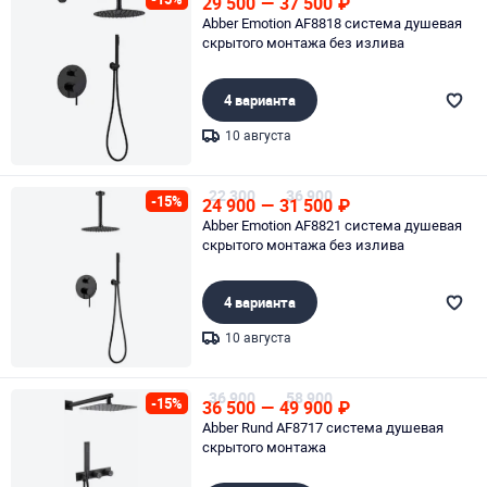
29 500
—
37 500
₽
Abber Emotion AF8818 система душевая
скрытого монтажа без излива
4 варианта
10 августа
Page 1 of 1
22 300
36 900
-15%
24 900
—
31 500
₽
Abber Emotion AF8821 система душевая
скрытого монтажа без излива
4 варианта
10 августа
Page 1 of 1
36 900
58 900
-15%
36 500
—
49 900
₽
Abber Rund AF8717 система душевая
скрытого монтажа