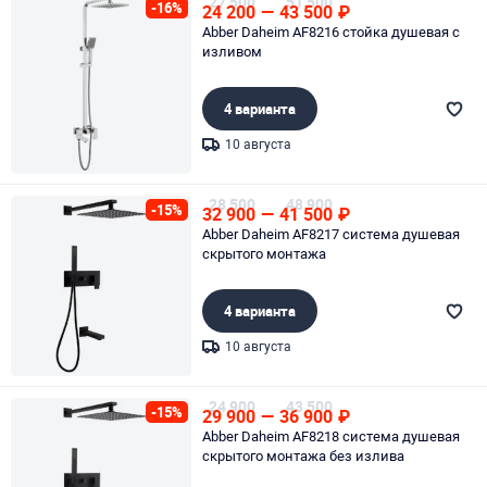
27 500
51 500
-16%
24 200
—
43 500
₽
Abber Daheim AF8216 стойка душевая с
изливом
4 варианта
10 августа
Page 1 of 1
28 500
48 900
-15%
32 900
—
41 500
₽
Abber Daheim AF8217 система душевая
скрытого монтажа
4 варианта
10 августа
Page 1 of 1
24 900
43 500
-15%
29 900
—
36 900
₽
Abber Daheim AF8218 система душевая
скрытого монтажа без излива