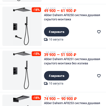
Page 1 of 1
44 900
73 200
-16%
49 900
—
61 900
₽
Abber Daheim AF8250 система душевая
скрытого монтажа
4 варианта
10 августа
Page 1 of 1
38 900
60 900
-15%
39 900
—
51 500
₽
Abber Daheim AF8251 система душевая
скрытого монтажа без излива
4 варианта
10 августа
Page 1 of 1
74 500
108 000
-16%
74 900
—
90 900
₽
Abber Daheim AF8253 система душевая