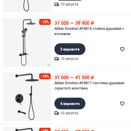
10 августа
Page 1 of 1
28 500
46 900
-15%
31 500
—
39 900
₽
Abber Emotion AF8816 стойка душевая с
изливом
3 варианта
10 августа
Page 1 of 2
29 500
48 900
-15%
31 500
—
41 500
₽
Abber Emotion AF8817 система душевая
скрытого монтажа
4 варианта
10 августа
Page 1 of 1
25 900
43 900
-15%