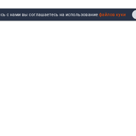
сь с нами вы соглашаетесь на использование
Реквизиты
Договор публичной оферты
Продажа юрлицам
Согласие на обработку
персональных данных
Возврат
Политика обработки
Вакансии
персональных данных
Все бренды
Войти
Все категории
Авторизуйтесь для показа
персональных цен, личного
кабинета и истории заказов