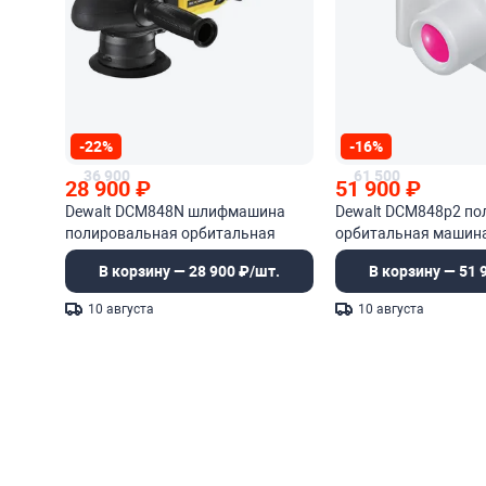
-22%
-16%
36 900
61 500
28 900
₽
51 900
₽
Dewalt DCM848N шлифмашина
Dewalt DCM848p2 по
полировальная орбитальная
орбитальная машин
В корзину — 28 900 ₽/шт.
В корзину — 51 
10 августа
10 августа