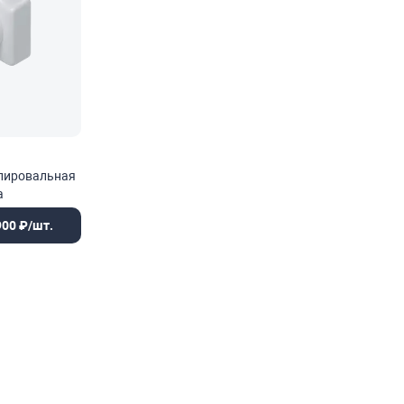
лировальная
а
900 ₽/шт.