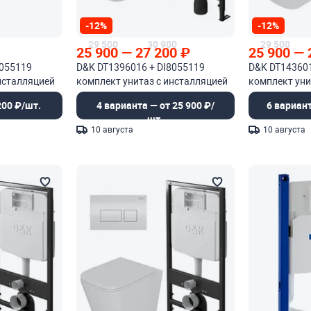
-12%
-12%
29 500
30 900
29 500
25 900
—
27 200
₽
25 900
—
8055119
D&K DT1396016 + DI8055119
D&K DT143601
нсталляцией
комплект унитаз с инсталляцией
комплект уни
200 ₽/шт.
4 варианта — от 25 900 ₽/
6 вариант
шт.
10 августа
10 августа