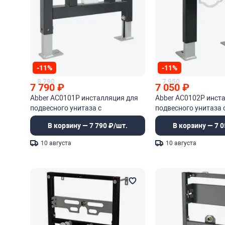
-11%
-11%
8 790
7 950
7 790
₽
7 050
₽
Abber AC0101P инсталляция для
Abber AC0102P инст
подвесного унитаза с
подвесного унитаза 
импульсным смывом
импульсным смыво
В корзину — 7 790 ₽/шт.
В корзину — 7 0
10 августа
10 августа