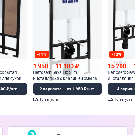
-11%
-12%
2 190
12 500
16 900
1 950
—
11 100
₽
15 200
—
l скрытая
Bettoserb Sava Fix Slim
Bettoserb Sava
 для сухой
инсталляция с клавишей смыва
инсталляция
Cool
Smart
500 ₽/шт.
2 варианта — от 1 950 ₽/шт.
4 вариан
10 августа
10 августа