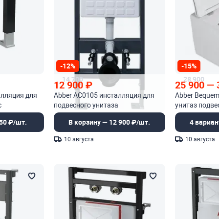
-12%
-15%
14 700
28 900
12 900
₽
25 900
—
алляция для
Abber AC0105 инсталляция для
Abber Beque
с
подвесного унитаза
унитаз подве
м
50 ₽/шт.
В корзину — 12 900 ₽/шт.
4 вариан
10 августа
10 августа