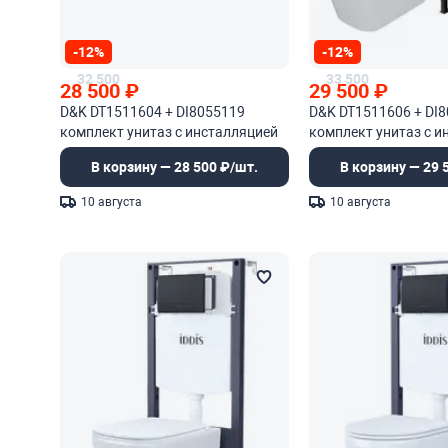
-12%
-12%
32 500
33 500
28 500
₽
29 500
₽
D&K DT1511604 + DI8055119
D&K DT1511606 + DI
комплект унитаз с инсталляцией
комплект унитаз с и
В корзину — 28 500 ₽/шт.
В корзину — 29 
10 августа
10 августа