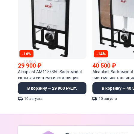
-16%
-14%
35 500
47 200
29 900
₽
40 500
₽
Alcaplast AM118/850 Sadroмodul
Alcaplast Sadroмodu
скрытая система инсталляции
система инсталляции
для сухой установки
установки
В корзину — 29 900 ₽/шт.
В корзину — 40 
10 августа
10 августа