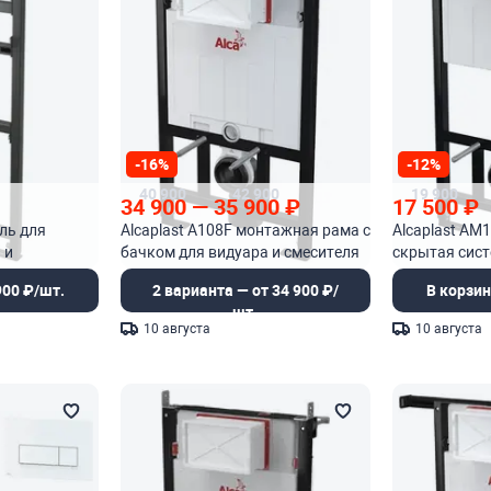
-16%
-12%
40 900
42 900
19 900
34 900
—
35 900
₽
17 500
₽
уль для
Alcaplast A108F монтажная рама с
Alcaplast AM
 и
бачком для видуара и смесителя
скрытая сис
для сухой ус
900 ₽/шт.
2 варианта — от 34 900 ₽/
В корзин
шт.
10 августа
10 августа