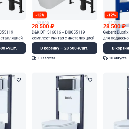
-12%
-12%
32 500
32 500
28 500
₽
28 500
₽
8055119
D&K DT1516016 + DI8055119
Geberit Duofi
нсталляцией
комплект унитаз с инсталляцией
для подвесно
500 ₽/шт.
В корзину — 28 500 ₽/шт.
В корзин
10 августа
10 августа