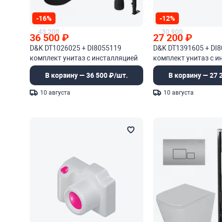
-16%
-12%
43 200
30 900
36 500
₽
27 200
₽
D&K DT1026025 + DI8055119
D&K DT1391605 + DI
комплект унитаз с инсталляцией
комплект унитаз с и
В корзину — 36 500 ₽/шт.
В корзину — 27 
10 августа
10 августа