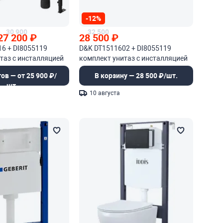
-12%
30 900
32 500
27 200
₽
28 500
₽
6 + DI8055119
D&K DT1511602 + DI8055119
таз с инсталляцией
комплект унитаз с инсталляцией
ов — от 25 900 ₽/
В корзину — 28 500 ₽/шт.
шт.
10 августа