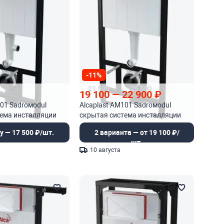
-11%
21 500
25 500
19 100
—
22 900
₽
101 Sadroмodul
Alcaplast AM101 Sadroмodul
тема инсталляции
скрытая система инсталляции
тановки
для сухой установки
у — 17 500 ₽/шт.
2 варианта — от 19 100 ₽/
шт.
10 августа