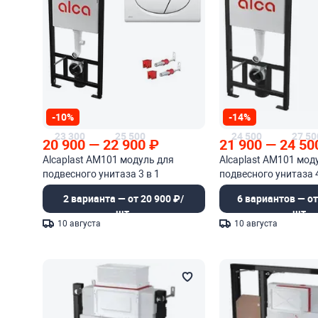
-10%
-14%
23 300
25 500
24 500
27 50
20 900
—
22 900
₽
21 900
—
24 50
Alcaplast AM101 модуль для
Alcaplast AM101 мод
подвесного унитаза 3 в 1
подвесного унитаза 4
шумоизоляцией
2 варианта — от 20 900 ₽/
6 вариантов — от
шт.
шт.
10 августа
10 августа