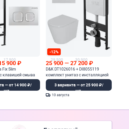
-12%
17 900
29 500
30 900
15 900
₽
25 900
—
27 200
₽
 Fix Slim
D&K DT1026016 + DI8055119
 с клавишей смыва
комплект унитаз с инсталляцией
та — от 14 900 ₽/
3 варианта — от 25 900 ₽/
шт.
шт.
10 августа