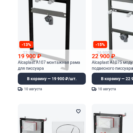
-13%
-15%
22 900
26 900
19 900
₽
22 900
₽
Alcaplast A107 монтажная рама
Alcaplast A107S мод
для писсуара
подвесного писсуара
сенсорного устройст
В корзину — 19 900 ₽/шт.
В корзину — 22 
10 августа
10 августа