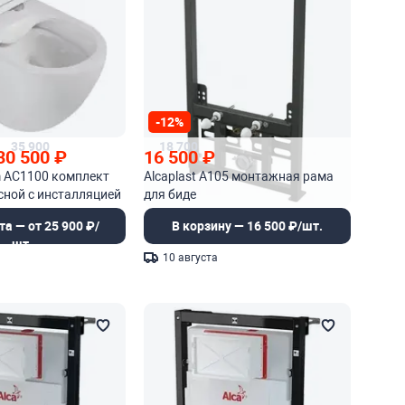
-12%
35 900
18 700
30 500
₽
16 500
₽
m AC1100 комплект
Alcaplast A105 монтажная рама
сной с инсталляцией
для биде
та — от 25 900 ₽/
В корзину — 16 500 ₽/шт.
шт.
10 августа