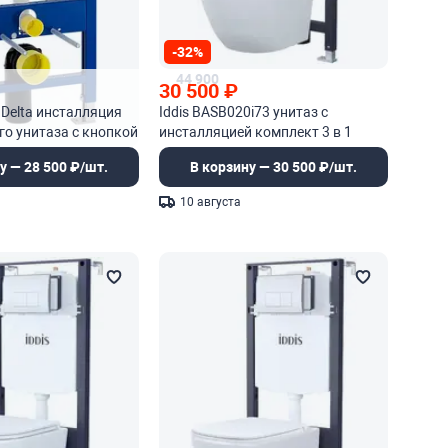
-32%
44 900
30 500
₽
x Delta инсталляция
Iddis BASB020i73 унитаз c
го унитаза с кнопкой
инсталляцией комплект 3 в 1
у — 28 500 ₽/шт.
В корзину — 30 500 ₽/шт.
10 августа