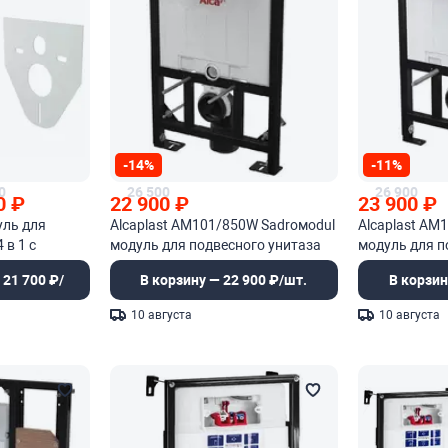
-14%
-11%
0
26 500
26 900
0
₽
22 900
₽
23 900
₽
уль для
Alcaplast AM101/850W Sadroмodul
Alcaplast AM
 в 1 с
модуль для подвесного унитаза
модуль для п
 21 700 ₽/
В корзину — 22 900 ₽/шт.
В корзин
10 августа
10 августа