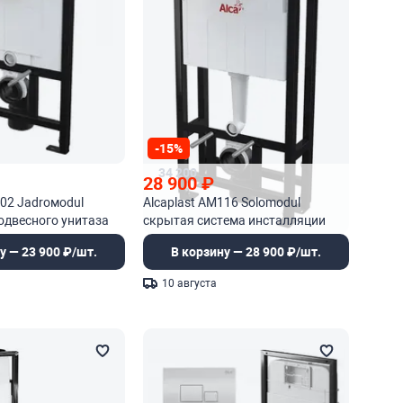
-15%
34 200
28 900
₽
102 Jadroмodul
Alcaplast AM116 Solomodul
одвесного унитаза
скрытая система инсталляции
для сухой установки
у — 23 900 ₽/шт.
В корзину — 28 900 ₽/шт.
10 августа