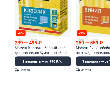
-6%
-9%
157
529
285
585
239
—
495
₽
259
—
559
₽
Момент Классик обойный клей
Момент Винил обойн
для всех видов бумажных обоев
всех видов винилов
3 варианта — от 990 ₽/кг
3 варианта — от 
Завтра
Завтра