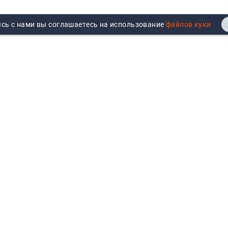
сь с нами вы соглашаетесь на использование
Реквизиты
Договор публичной оферты
Продажа юрлицам
Согласие на обработку
персональных данных
Возврат
Политика обработки
Вакансии
персональных данных
Все бренды
Войти
Все категории
Авторизуйтесь для показа
персональных цен, личного
кабинета и истории заказов