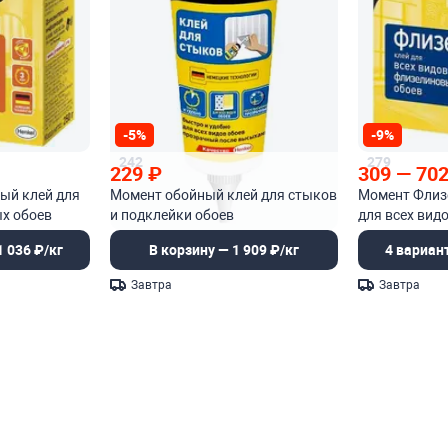
-5%
-9%
242
279
229
₽
309
—
70
ый клей для
Момент обойный клей для стыков
Момент Флиз
ых обоев
и подклейки обоев
для всех вид
обоев
1 036 ₽/кг
В корзину — 1 909 ₽/кг
4 вариант
Завтра
Завтра