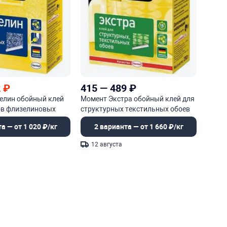
2
₽
415
—
489
₽
елин обойный клей
Момент Экстра обойный клей для
ов флизелиновых
структурных текстильных обоев
а — от 1 020 ₽/кг
2 варианта — от 1 660 ₽/кг
12 августа