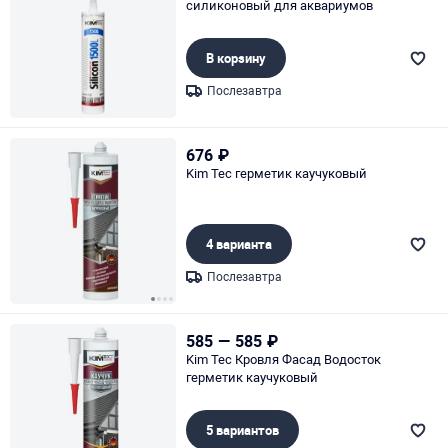
силиконовый для аквариумов
В корзину
Послезавтра
Page 1 of 1
676
₽
Kim Tec герметик каучуковый
4 варианта
Послезавтра
Page 1 of 4
585
—
585
₽
Kim Tec Кровля Фасад Водосток
герметик каучуковый
5 вариантов