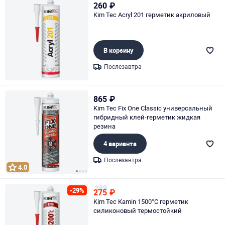
260
₽
Kim Tec Acryl 201 герметик акриловый
В корзину
Послезавтра
Page 1 of 1
865
₽
Kim Tec Fix One Classic универсальный
гибридный клей-герметик жидкая
резина
4 варианта
Послезавтра
4.0
Page 1 of 4
389
-29%
275
₽
Kim Tec Kamin 1500°С герметик
силиконовый термостойкий