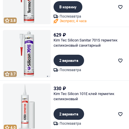
В корзину
Послезавтра
3.8
Экспресс, 4 часа
Page 1 of 1
629
₽
Kim Tec Silicon Sanitar 701S герметик
силиконовый санитарный
2 варианта
Послезавтра
3.7
Page 1 of 2
330
₽
Kim Tec Silicon 101E клей герметик
силиконовый
2 варианта
Послезавтра
4.0