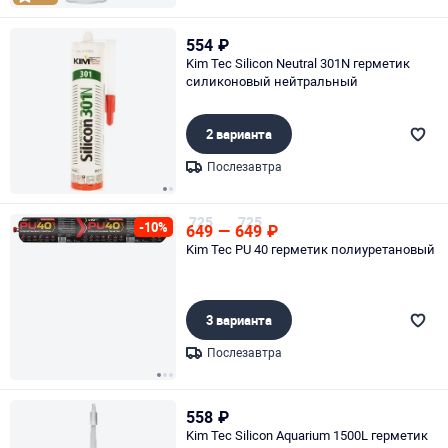
Page 1 of 1
554
₽
Kim Tec Silicon Neutral 301N герметик
силиконовый нейтральный
2 варианта
Послезавтра
Page 1 of 2
725
725
-10%
649
—
649
₽
Kim Tec PU 40 герметик полиуретановый
3 варианта
Послезавтра
Page 1 of 3
558
₽
Kim Tec Silicon Aquarium 1500L герметик