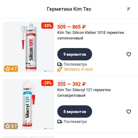
Герметики Kim Tec
759
-33%
509
—
865
₽
Kim Tec Silicon Kleber 101Е герметик
силиконовый
9 вариантов
Послезавтра
4.7
Экспресс, 4 часа
Page 1 of 5
345
-29%
355
—
392
₽
Kim Tec Silacryl 121 герметик
силакриловый
8 вариантов
Послезавтра
3.7
Page 1 of 5