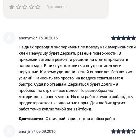
0 отзывов
A
anonym2 * 15.06.2016
На днях проводил эксперимент по поводу как американский
клей HeavyDuty будет держать разные поверхности. В
прихожей затеяли ремонт и решили на стены приклеить
панели мдф. В них нужно клеить и внутренние углы и
наружные. К моему удивлению клей справился без всяких
усилий. Наносить его просто, на воздухе схватывается
быстро. Судя по отзывам, держаться будет долго – я
пробовал на отрыв – все целое. По разнообразию
материалов – очень много. Но при работе нужно соблюдать
предосторожность – ядовитые пары. Для любых других
работ точно куплю такой же Тайтбонд.
Достоинства:
Отличный вариант для любых работ!
A
anonym * 09.09.2016