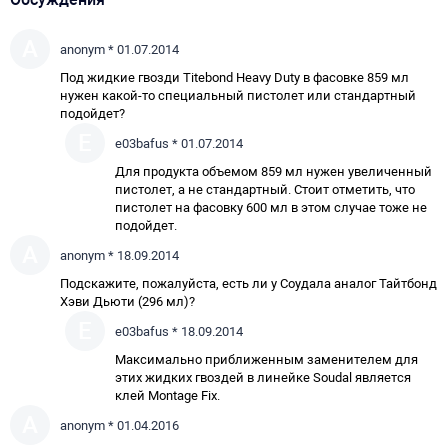
A
anonym * 01.07.2014
Под жидкие гвозди Titebond Heavy Duty в фасовке 859 мл
нужен какой-то специальный пистолет или стандартный
подойдет?
E
e03bafus * 01.07.2014
Для продукта объемом 859 мл нужен увеличенный
пистолет, а не стандартный. Стоит отметить, что
пистолет на фасовку 600 мл в этом случае тоже не
подойдет.
A
anonym * 18.09.2014
Подскажите, пожалуйста, есть ли у Соудала аналог Тайтбонд
Хэви Дьюти (296 мл)?
E
e03bafus * 18.09.2014
Максимально приближенным заменителем для
этих жидких гвоздей в линейке Soudal является
клей Montage Fix
.
A
anonym * 01.04.2016