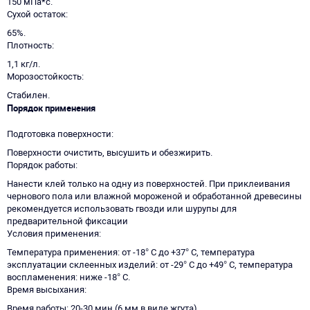
150 мПа*с.
Сухой остаток
65%.
Плотность
1,1 кг/л.
Морозостойкость
Стабилен.
Порядок применения
Подготовка поверхности
Поверхности очистить, высушить и обезжирить.
Порядок работы
Нанести клей только на одну из поверхностей. При приклеивания
чернового пола или влажной мороженой и обработанной древесины
рекомендуется использовать гвозди или шурупы для
предварительной фиксации
Условия применения
Температура применения: от -18° C до +37° C, температура
эксплуатации склеенных изделий: от -29° C до +49° C, температура
воспламенения: ниже -18° C.
Время высыхания
Время работы: 20-30 мин (6 мм в виде жгута)