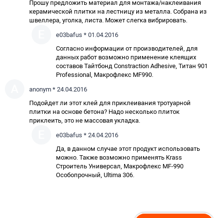
Прошу предложить материал для монтажа/наклеивания
керамической плитки на лестницу из металла. Собрана из
швеллера, уголка, листа. Может слегка вибрировать.
E
e03bafus * 01.04.2016
Согласно информации от производителей, для
данных работ возможно применение клеящих
составов Тайтбонд Constraction Adhesive,
Титан 901
Professional
,
Макрофлекс MF990
.
A
anonym * 24.04.2016
Подойдет ли этот клей для приклеивания тротуарной
плитки на основе бетона? Надо несколько плиток
приклеить, это не массовая укладка.
E
e03bafus * 24.04.2016
Да, в данном случае этот продукт использовать
можно. Также возможно применять
Krass
Строитель Универсал
,
Макрофлекс MF-990
Особопрочный
,
Ultima 306
.