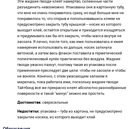
Эти жидкие гвозди клеят намертво, склеенные части
разъединить невозможно. Упакованы они в картонную тубу,
что мне не очень понравилось сразу, но ещё больше мне не
понравилось то, что открыв и попользовавшись клеем не
предусмотрено закрыть тубу крышкой – носик из которого
выходит клей, остаётся открытым и приходится изощряться
и придумывать как бы его закрыть, чтобы масса внутри не
засохла. Я лично, после того, как ими пользовалась и имея
намерение использовать их дальше, носик заткнула
веточкой, а затем весь флакон поставила в герметический
полиэтиленовый кулёк практически без воздуха. Жидкие
гвозди ужасно пахнут, поэтому такая их упаковка после
применения преследует две цели: чтобы не засохли и чтобы
не воняли. Конечно, с этим ужасающим запахом я
мирилась, пока работала ими, поскольку жидкие гвозди
Тайтбонд всё же прекрасно клеят абсолютно разнообразные
поверхности и такой "минус" можно им простить.
Достоинства:
сверхсильные
Недостатки:
упаковка – туба из картона, не предусмотрено
закрытие носика, из которого выходит клей
Обсуждения