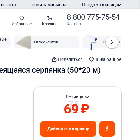
оставка
Точки самовывоза
Продажа юрлицам
8 800 775-75-54
Контакты
т
Избранное
Корзина
ные
Гипсокартон
Валики T4P
Поделиться
В избранное
еящаяся серпянка (50*20 м)
розница
73
69
₽
Добавить в корзину