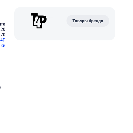
Товары бренда
нта
220
070
T4P
нки
а
й