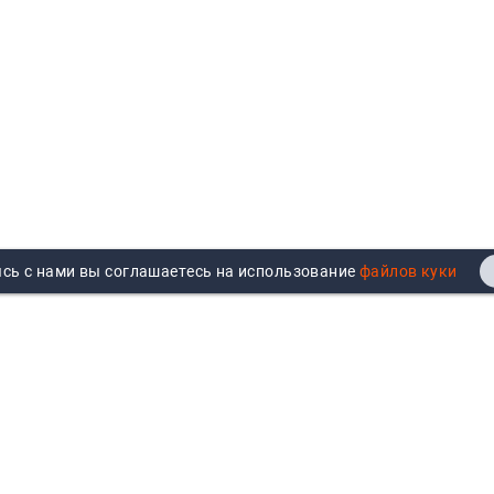
сь с нами вы соглашаетесь на использование
Реквизиты
Договор публичной оферты
Продажа юрлицам
Согласие на обработку
персональных данных
Возврат
Политика обработки