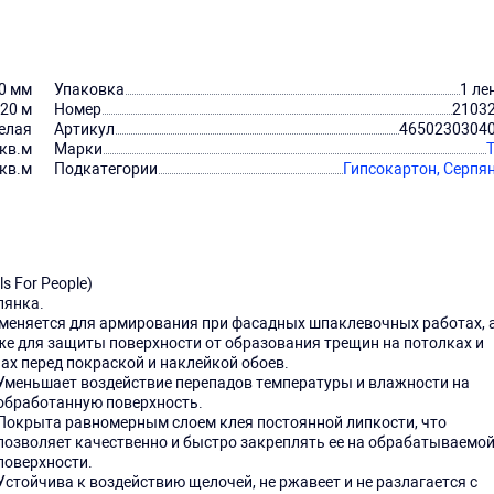
0 мм
Упаковка
1 ле
20 м
Номер
2103
елая
Артикул
4650230304
 кв.м
Марки
 кв.м
Подкатегории
Гипсокартон,
Серпя
ls For People)
пянка.
меняется для армирования при фасадных шпаклевочных работах, 
же для защиты поверхности от образования трещин на потолках и
нах перед покраской и наклейкой обоев.
Уменьшает воздействие перепадов температуры и влажности на
обработанную поверхность.
Покрыта равномерным слоем клея постоянной липкости, что
позволяет качественно и быстро закреплять ее на обрабатываемо
поверхности.
Устойчива к воздействию щелочей, не ржавеет и не разлагается с