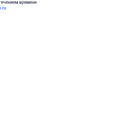
течением времени.
a.ru