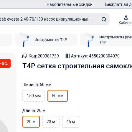
Накопительные скидки
Бесплатная д
Кабине
Инструменты руч
Инструменты T4P
T4P
Код: 200381739
Артикул: 4650230304070
-5%
T4P сетка строительная самокл
Ширина: 50 мм
150 мм
50 мм
Длина: 20 м
20 м
23 м
45 м