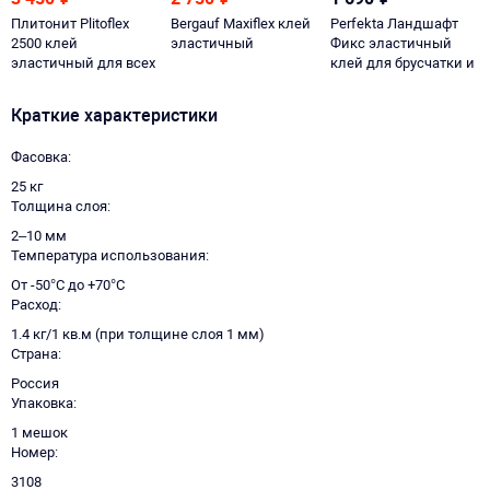
Плитонит Plitoflex
Bergauf Maxiflex клей
Perfekta Ландшафт
2500 клей
эластичный
Фикс эластичный
эластичный для всех
клей для брусчатки и
видов плит
камня
Краткие характеристики
Фасовка
25 кг
Толщина слоя
2–10 мм
Температура использования
От -50°С до +70°С
Расход
1.4 кг/1 кв.м (при толщине слоя 1 мм)
Страна
Россия
Упаковка
1 мешок
Номер
3108