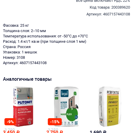
Все цены включают НДС 22%
Код товара: 200389620
Артикул: 4607157443108
Фасовка: 25 кг
Толщина слоя: 2–10 мм
Температура использования: от -50°С до +70°С
Расход: 1.4 кг/1 кв.м (при толщине слоя 1 мм)
Страна: Россия
Упаковка: 1 мешок
Номер: 3108
Артикул: 4607157443108
Аналогичные товары
-9%
-15%
3 790
3 250
3 450
₽
2 750
₽
1 690
₽