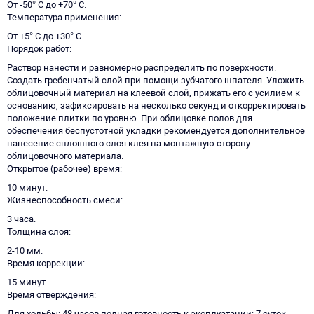
От -50° C до +70° C.
Температура применения
От +5° C до +30° C.
Порядок работ
Раствор нанести и равномерно распределить по поверхности.
Создать гребенчатый слой при помощи зубчатого шпателя. Уложить
облицовочный материал на клеевой слой, прижать его с усилием к
основанию, зафиксировать на несколько секунд и откорректировать
положение плитки по уровню. При облицовке полов для
обеспечения беспустотной укладки рекомендуется дополнительное
нанесение сплошного слоя клея на монтажную сторону
облицовочного материала.
Открытое (рабочее) время
10 минут.
Жизнеспособность смеси
3 часа.
Толщина слоя
2-10 мм.
Время коррекции
15 минут.
Время отверждения
Для ходьбы: 48 часов полная готовность к эксплуатации: 7 суток.