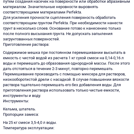
путем создания насечек на поверхности или обработки абразивным
материалом. Значительные неровности выровнять
соответствующими материалами Perfekta.
Для усиления прочности сцепления поверхность обработать
соответствующим грунтом Perfekta. При необходимости нанести
грунт в несколько слоев. Основание готово к нанесению только
после полного высыхания грунта. Не допускать запыления
загрунтованных поверхностей.
Приготовление раствора
Содержимое мешка при постоянном перемешивании высыпать в
емкость с чистой водой из расчета 1 кг сухой смеси на 0,14-0,16 л
воды и перемешать до образования однородной массы. После этого
дать отстояться в течение 2-3 минут, повторно перемешать.
Перемешивание производить с помощью миксера для растворов,
низкооборотистой дрели с насадкой. В случае повышении вязкости
раствора тщательно перемешать его без добавления воды. Для
приготовления раствора использовать только чистые емкости,
инструменты и воду.
Инструменты
Кельма, шпатель.
Пропорции замеса
На 25 кг смеси 3,5-4,0 л воды.
Температура эксплуатации