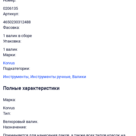
Номер
0206135
Артикул
4650230312488
Фасовка
1 валик в сборе
Упаковка
1 валик
Марки
Korvus
Подкатегории
Инструменты,
Инструменты ручные,
Валики
Полные характеристики
Марка
Korvus
Тип
Велюровый валик.
Назначение
Применяется для нанесения лаков, а также всех типов красок на