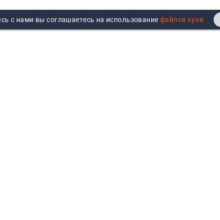
сь с нами вы соглашаетесь на использование
Реквизиты
Договор публичной оферты
Продажа юрлицам
Согласие на обработку
персональных данных
Возврат
Политика обработки
Вакансии
персональных данных
Все бренды
Войти
Все категории
Авторизуйтесь для показа
персональных цен, личного
кабинета и истории заказов