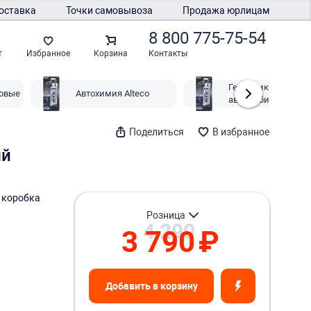
оставка
Точки самовывоза
Продажа юрлицам
8 800 775-75-54
Контакты
т
Избранное
Корзина
Герметики
овые
Автохимия Alteco
автомобильные Alt
Поделиться
В избранное
ый
 коробка
розница
4 290
3 790
₽
Добавить в корзину