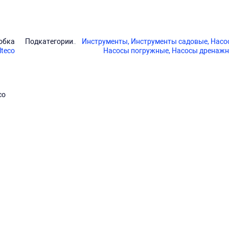
обка
Подкатегории
Инструменты,
Инструменты садовые,
Насо
lteco
Насосы погружные,
Насосы дренаж
co