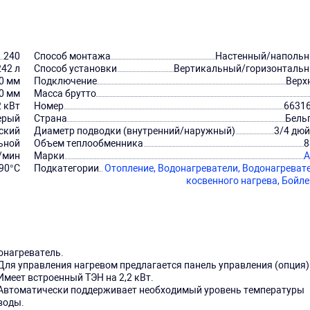
240
Способ монтажа
Настенный/наполь
242 л
Способ установки
Вертикальный/горизонталь
0 мм
Подключение
Верх
0 мм
Масса брутто
2 кВт
Номер
6631
ерый
Страна
Бель
ский
Диаметр подводки (внутренний/наружный)
3/4 дю
ьной
Объем теплообменника
8
/мин
Марки
A
90°C
Подкатегории
Отопление,
Водонагреватели,
Водонагреват
косвенного нагрева,
Бойл
онагреватель.
Для управления нагревом предлагается панель управления (опция)
Имеет встроенный ТЭН на 2,2 кВт.
Автоматически поддерживает необходимый уровень температуры
воды.