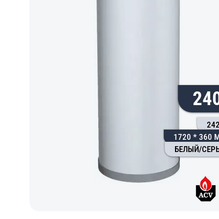
24
242
1720 * 360 
БЕЛЫЙ/СЕР