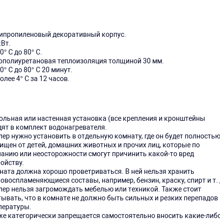
ипропиленовый декоративный корпус.
кВт.
0° C до 80° C.
ополиуретановая теплоизоляция толщиной 30 мм.
0° C до 80° C 20 минут.
олее 4° C за 12 часов.
ольная или настенная установка (все крепления и кронштейны
дят в комплект водонагревателя.
лер нужно установить в отдельную комнату, где он будет полность
ищен от детей, домашних животных и прочих лиц, которые по
нанию или неосторожности смогут причинить какой-то вред
ойству.
ната должна хорошо проветриваться. В ней нельзя хранить
овоспламеняющиеся составы, например, бензин, краску, спирт и т. 
лер нельзя загромождать мебелью или техникой. Также стоит
тывать, что в комнате не должно быть сильных и резких перепадов
пературы.
же категорически запрещается самостоятельно вносить какие-либ