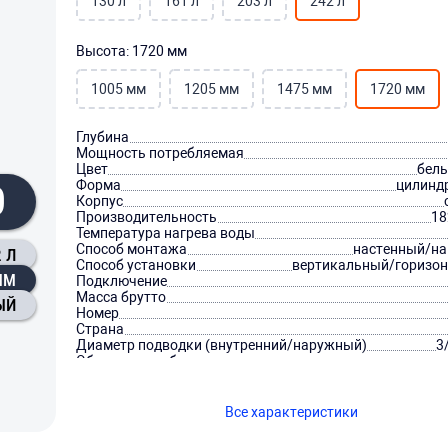
130 л
161 л
203 л
242 л
Высота: 1720 мм
1005 мм
1205 мм
1475 мм
1720 мм
Глубина
Мощность потребляемая
Цвет
бел
Форма
цилинд
0
Корпус
Производительность
18
Температура нагрева воды
Способ монтажа
настенный/н
 Л
Способ установки
вертикальный/горизо
ММ
Подключение
Масса брутто
ЫЙ
Номер
Страна
Диаметр подводки (внутренний/наружный)
3
Объем теплообменника
Все характеристики