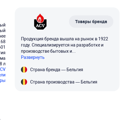
Товары бренда
ный
ный
нее
Продукция бренда вышла на рынок в 1922
68
году. Специализируется на разработке и
601
производстве бытовых и...
гия
Развернуть
йма
8 л
CV
Страна бренда — Бельгия
ели
еры
Страна производства — Бельгия
.