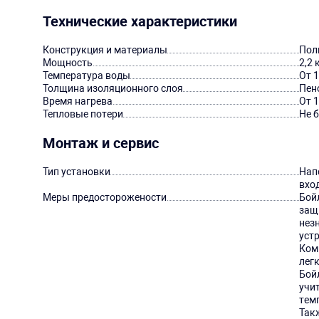
Технические характеристики
Конструкция и материалы
Пол
Мощность
2,2 
Температура воды
От 1
Толщина изоляционного слоя
Пен
Время нагрева
От 1
Тепловые потери
Не б
Монтаж и сервис
Тип установки
Нап
вхо
Меры предосторожености
Бой
защ
нез
устр
Ком
легк
Бой
учи
тем
Так