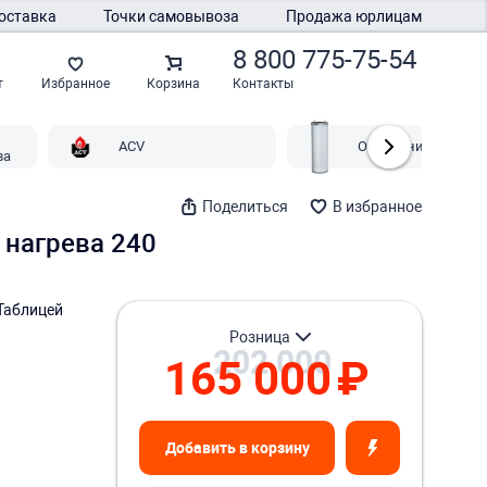
оставка
Точки самовывоза
Продажа юрлицам
8 800 775-75-54
Контакты
т
Избранное
Корзина
ACV
Отопление ACV
ва
Поделиться
В избранное
 нагрева 240
Таблицей
розница
202 000
165 000
₽
Добавить в корзину