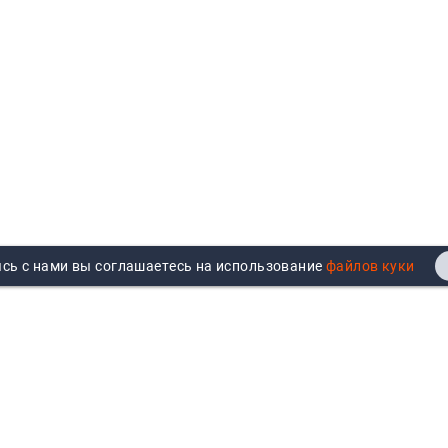
сь с нами вы соглашаетесь на использование
Реквизиты
Договор публичной оферты
Продажа юрлицам
Согласие на обработку
персональных данных
Возврат