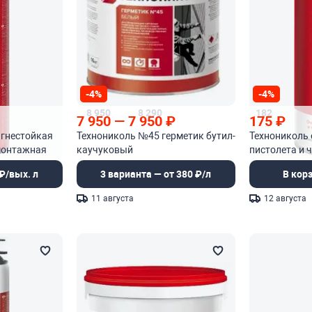
-4%
-4%
8 950
8 290
182
7 950
—
7 950
₽
175
₽
гнестойкая
Технониколь №45 герметик бутил-
Технониколь 
монтажная
каучуковый
пистолета и 
₽/вых. л
3 варианта — от 380 ₽/л
В кор
11 августа
12 августа