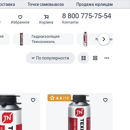
оставка
Точки самовывоза
Продажа юрлицам
8 800 775-75-54
Контакты
т
Избранное
Корзина
ия
Гидроизоляция
Клей Технониколь
Технониколь
По популярности
4.4
/10