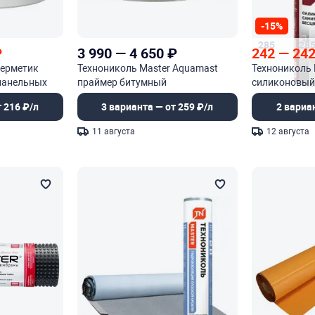
-15%
285
28
₽
3 990
—
4 650
₽
242
—
24
герметик
Технониколь Master Aquamast
Технониколь 
панельных
праймер битумный
силиконовый
 216 ₽/л
3 варианта — от 259 ₽/л
2 вариа
11 августа
12 августа