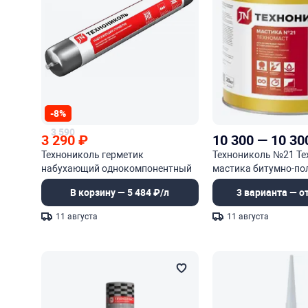
-8%
3 590
3 290
₽
10 300
—
10 30
Технониколь герметик
Технониколь №21 Те
набухающий однокомпонентный
мастика битумно-по
полимерный
В корзину — 5 484 ₽/л
3 варианта — от
11 августа
11 августа