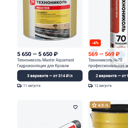
-4%
585
592
5 650
—
5 650
₽
569
—
569
₽
Технониколь Master Aquamast
Технониколь №70
Гидроизоляция для Кровли
профессиональная 
мастика битумно-резиновая
пена
3 варианта — от 314 ₽/л
2 варианта — от 
холодная
11 августа
12 августа
4.0
/6