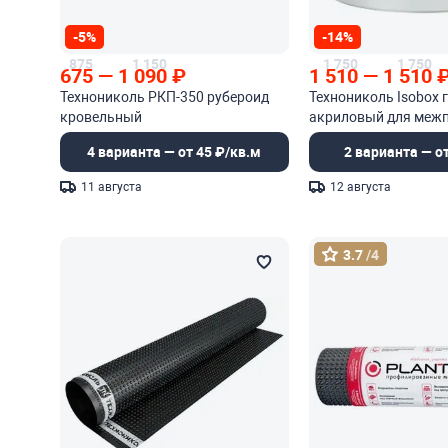
-5%
-14%
875
1 150
1 750
1 750
675
—
1 090
₽
1 510
—
1 510
Технониколь РКП-350 рубероид
Технониколь Isobox 
кровельный
акриловый для меж
швов
4 варианта — от 45 ₽/кв.м
2 варианта — от
11 августа
12 августа
3.7
/4