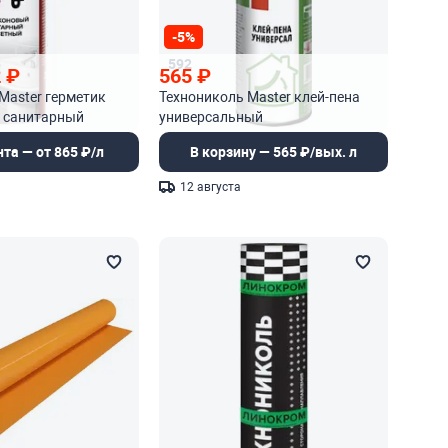
-5%
5
592
2
₽
565
₽
Master герметик
Технониколь Master клей-пена
 санитарный
универсальный
нта — от 865 ₽/л
В корзину — 565 ₽/вых. л
12 августа