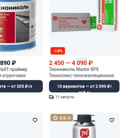
-14%
4 550
 890
₽
2 450
—
4 090
₽
 №01 праймер
Технониколь Master XPS
я огрунтовки
Техноплекс теплоизоляционная
плита из экструзионного
нта — от 305 ₽/л
10 вариантов — от 2 090 ₽/
пенополистирола
куб.м
11 августа
3.6
/4