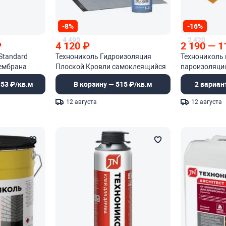
-8%
-16%
4 490
2 420
₽
4 120
₽
2 190
—
1
Standard
Технониколь Гидроизоляция
Технониколь
ембрана
Плоской Кровли самоклеящийся
пароизоляци
материал с крупнозернистой
кровли
153 ₽/кв.м
В корзину — 515 ₽/кв.м
2 вариан
посыпкой
12 августа
12 августа