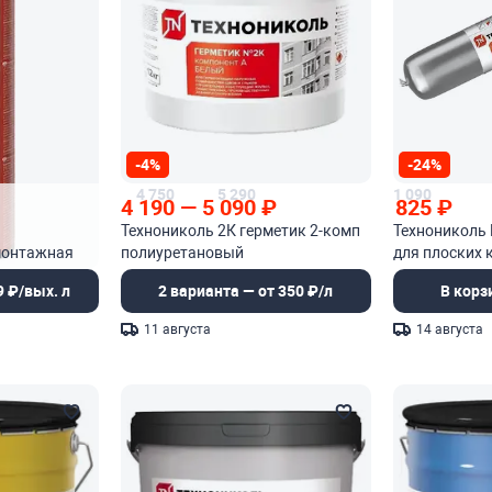
-4%
-24%
4 750
5 290
1 090
4 190
—
5 090
₽
825
₽
Технониколь 2К герметик 2-комп
Технониколь 
монтажная
полиуретановый
для плоских 
9 ₽/вых. л
2 варианта — от 350 ₽/л
В корз
11 августа
14 августа