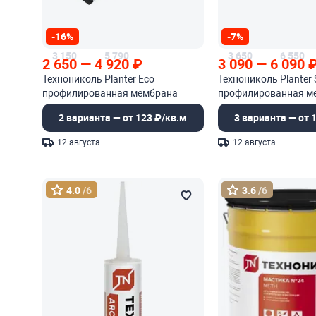
-16%
-7%
3 150
5 790
3 650
6 550
2 650
—
4 920
₽
3 090
—
6 090
Технониколь Planter Eco
Технониколь Planter 
профилированная мембрана
профилированная м
2 варианта — от 123 ₽/кв.м
3 варианта — от 
12 августа
12 августа
4.0
/6
3.6
/6