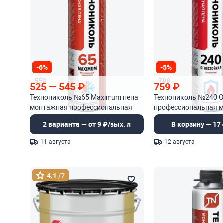
-6%
-5%
559
799
525
—
545
₽
759
₽
Технониколь №65 Maximum пена
Технониколь №240 О
монтажная профессиональная
профессиональная 
пена
2 варианта — от 9 ₽/вых. л
В корзину — 17 
11 августа
12 августа
4.1
/7