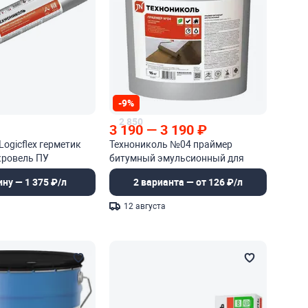
-9%
2 850
3 190
—
3 190
₽
Logicflex герметик
Технониколь №04 праймер
кровель ПУ
битумный эмульсионный для
огрунтовки оснований
ину — 1 375 ₽/л
2 варианта — от 126 ₽/л
12 августа