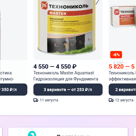
-6%
5 390
4 550
—
4 550
₽
5 820
—
5
астика
Технониколь Master Aquamast
Технониколь 
тумно-
Гидроизоляция для Фундамента
эффективная
ая
мастика гидроизоляционная
 350 ₽/л
3 варианта — от 253 ₽/л
2 вариант
битумная для фундаментов
11 августа
12 августа