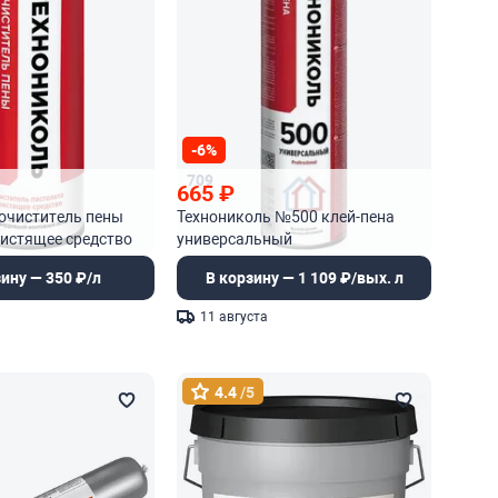
-6%
709
665
₽
очиститель пены
Технониколь №500 клей-пена
чистящее средство
универсальный
профессиональный
зину — 350 ₽/л
В корзину — 1 109 ₽/вых. л
полиуретановый
11 августа
4.4
/5