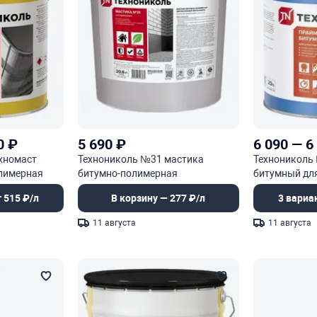
0
₽
5 690
₽
6 090
—
6
хномаст
Технониколь №31 мастика
Технониколь
лимерная
битумно-полимерная
битумный дл
эмульсионная
оснований
 515 ₽/л
В корзину — 277 ₽/л
3 вариа
11 августа
11 августа