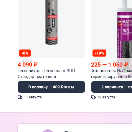
-8%
-19%
4 450
279
1 250
4 090
₽
225
—
1 050
₽
Технониколь Техноэласт ЭПП
Технониколь №71 м
Стандарт материал
герметизирующая би
гидроизоляционный
полимерная холодн
В корзину — 409 ₽/кв.м
2 варианта — от
11 августа
12 августа