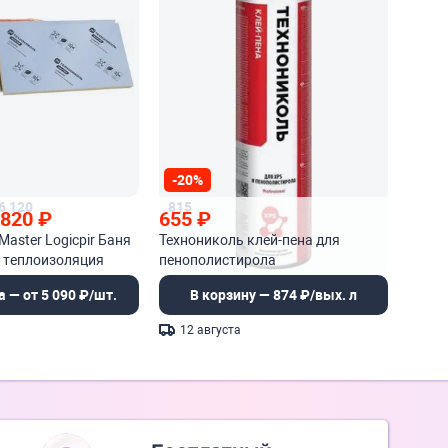
-20%
6 120
815
 820
₽
655
₽
Master Logicpir Баня
Технониколь клей-пена для
 теплоизоляция
пенополистирола
а — от 5 090 ₽/шт.
В корзину — 874 ₽/вых. л
12 августа