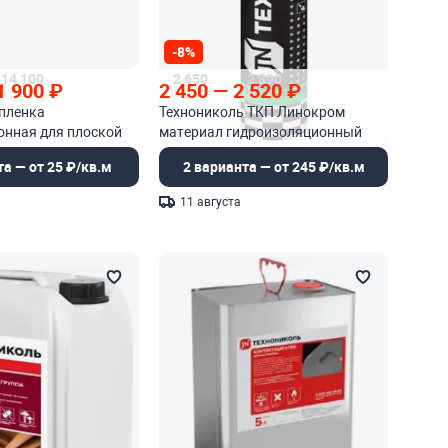
-8%
14 100
2 650
2 890
1 900
₽
2 450
—
2 520
₽
 пленка
Технониколь ТКП Линокром
онная для плоской
материал гидроизоляционный
кровельный
та — от 25 ₽/кв.м
2 варианта — от 245 ₽/кв.м
11 августа